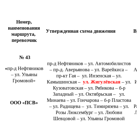
Номер,
наименования
Утвержденная схема движения
В
маршрута,
перевозчик
№ 43
пр-д Нефтяников – ул. Автомобилистов
«
пр-д Нефтяников
– пр-д. Аверьянова – ул. Варейкиса –
А
– ул. Ульяны
пр-кт Гая – ул. Инзенская – ул.
Громовой»
Камышинская –
ул. Жигулёвская
– ул.
И
Кузоватовская – ул. Рябикова – б-р
Западный – ул. Октябрьская – ул.
Минаева – ул. Гончарова – б-р Пластова
ООО «ПСВ»
– ул. Радищева – ул. Тимирязева – ул.
Р
Розы Люксембург – ул. Любови
Шевцовой – ул. Ульяны Громовой